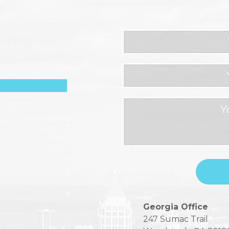
Please
Georgia Office
leave
247 Sumac Trail
this