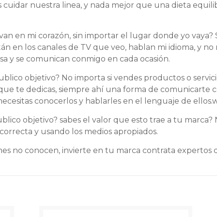
cuidar nuestra linea, y nada mejor que una dieta equili
van en mi corazón, sin importar el lugar donde yo vaya?
están en los canales de TV que veo, hablan mi idioma, y n
esa y se comunican conmigo en cada ocasión.
blico objetivo? No importa si vendes productos o servicio
que te dedicas, siempre ahí una forma de comunicarte co
necesitas conocerlos y hablarles en el lenguaje de ellos.
w
ico objetivo? sabes el valor que esto trae a tu marca? 
orrecta y usando los medios apropiados.
s no conocen, invierte en tu marca contrata expertos 