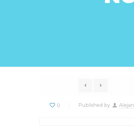
0
Published by
Aleja