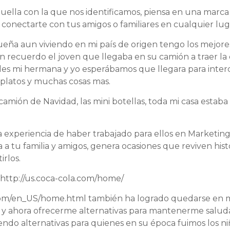
uella con la que nos identificamos, piensa en una marca
 conectarte con tus amigos o familiares en cualquier lu
eña aun viviendo en mi país de origen tengo los mejor
n recuerdo el joven que llegaba en su camión a traer la c
les mi hermana y yo esperábamos que llegara para interca
s, platos y muchas cosas mas.
amión de Navidad, las mini botellas, toda mi casa estaba 
 la experiencia de haber trabajado para ellos en Marketi
 a tu familia y amigos, genera ocasiones que reviven histo
rlos.
!
http://us.coca-cola.com/home/
com/en_US/home.html
también ha logrado quedarse en mi
 y ahora ofrecerme alternativas para mantenerme saluda
iendo alternativas para quienes en su época fuimos los n